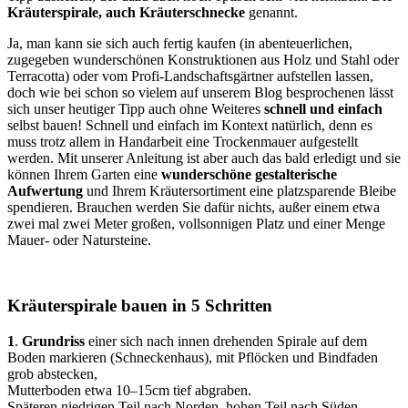
Kräuterspirale, auch Kräuterschnecke
genannt.
Ja, man kann sie sich auch fertig kaufen (in abenteuerlichen,
zugegeben wunderschönen Konstruktionen aus Holz und Stahl oder
Terracotta) oder vom Profi-Landschaftsgärtner aufstellen lassen,
doch wie bei schon so vielem auf unserem Blog besprochenen lässt
sich unser heutiger Tipp auch ohne Weiteres
schnell und einfach
selbst bauen! Schnell und einfach im Kontext natürlich, denn es
muss trotz allem in Handarbeit eine Trockenmauer aufgestellt
werden. Mit unserer Anleitung ist aber auch das bald erledigt und sie
können Ihrem Garten eine
wunderschöne gestalterische
Aufwertung
und Ihrem Kräutersortiment eine platzsparende Bleibe
spendieren. Brauchen werden Sie dafür nichts, außer einem etwa
zwei mal zwei Meter großen, vollsonnigen Platz und einer Menge
Mauer- oder Natursteine.
Kräuterspirale bauen in 5 Schritten
1
.
Grundriss
einer sich nach innen drehenden Spirale auf dem
Boden markieren (Schneckenhaus), mit Pflöcken und Bindfaden
grob abstecken,
Mutterboden etwa 10–15cm tief abgraben.
Späteren niedrigen Teil nach Norden, hohen Teil nach Süden