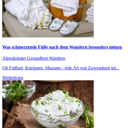
Was schmerzende Füße nach dem Wandern besonders mögen
Alpenkräuter
Gesundheit
Wandern
Ob Fußbad, Kneippen, Massage - jede Art von Zuwendung tut...
Weiterlesen