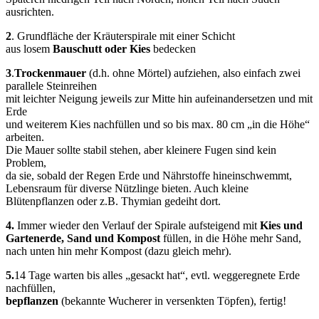
ausrichten.
2
. Grundfläche der Kräuterspirale mit einer Schicht
aus losem
Bauschutt oder Kies
bedecken
3
.
Trockenmauer
(d.h. ohne Mörtel) aufziehen, also einfach zwei
parallele Steinreihen
mit leichter Neigung jeweils zur Mitte hin aufeinandersetzen und mit
Erde
und weiterem Kies nachfüllen und so bis max. 80 cm „in die Höhe“
arbeiten.
Die Mauer sollte stabil stehen, aber kleinere Fugen sind kein
Problem,
da sie, sobald der Regen Erde und Nährstoffe hineinschwemmt,
Lebensraum für diverse Nützlinge bieten. Auch kleine
Blütenpflanzen oder z.B. Thymian gedeiht dort.
4.
Immer wieder den Verlauf der Spirale aufsteigend mit
Kies und
Gartenerde, Sand und Kompost
füllen, in die Höhe mehr Sand,
nach unten hin mehr Kompost (dazu gleich mehr).
5.
14 Tage warten bis alles „gesackt hat“, evtl. weggeregnete Erde
nachfüllen,
bepflanzen
(bekannte Wucherer in versenkten Töpfen), fertig!