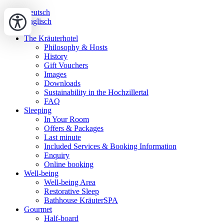
Deutsch
Englisch
The Kräuterhotel
Philosophy & Hosts
History
Gift Vouchers
Images
Downloads
Sustainability in the Hochzillertal
FAQ
Sleeping
In Your Room
Offers & Packages
Last minute
Included Services & Booking Information
Enquiry
Online booking
Well-being
Well-being Area
Restorative Sleep
Bathhouse KräuterSPA
Gourmet
Half-board