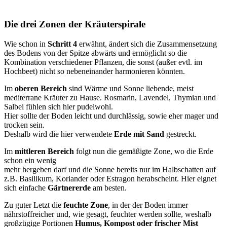
Die drei Zonen der Kräuterspirale
Wie schon in
Schritt 4
erwähnt, ändert sich die Zusammensetzung
des Bodens von der Spitze abwärts und ermöglicht so die
Kombination verschiedener Pflanzen, die sonst (außer evtl. im
Hochbeet) nicht so nebeneinander harmonieren könnten.
Im
oberen Bereich
sind Wärme und Sonne liebende, meist
mediterrane Kräuter zu Hause. Rosmarin, Lavendel, Thymian und
Salbei fühlen sich hier pudelwohl.
Hier sollte der Boden leicht und durchlässig, sowie eher mager und
trocken sein.
Deshalb wird die hier verwendete
Erde mit Sand
gestreckt.
Im
mittleren Bereich
folgt nun die gemäßigte Zone, wo die Erde
schon ein wenig
mehr hergeben darf und die Sonne bereits nur im Halbschatten auf
z.B. Basilikum, Koriander oder Estragon herabscheint. Hier eignet
sich einfache
Gärtnererde
am besten.
Zu guter Letzt die
feuchte Zone
, in der der Boden immer
nährstoffreicher und, wie gesagt, feuchter werden sollte, weshalb
großzügige Portionen
Humus, Kompost oder frischer Mist