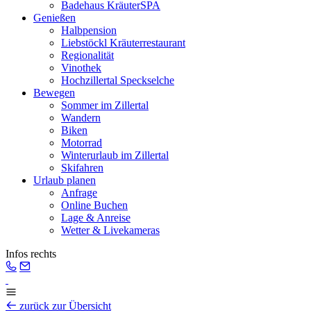
Badehaus KräuterSPA
Genießen
Halbpension
Liebstöckl Kräuterrestaurant
Regionalität
Vinothek
Hochzillertal Speckselche
Bewegen
Sommer im Zillertal
Wandern
Biken
Motorrad
Winterurlaub im Zillertal
Skifahren
Urlaub planen
Anfrage
Online Buchen
Lage & Anreise
Wetter & Livekameras
Infos rechts
zurück zur Übersicht