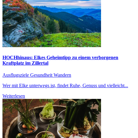
HOCHhinaus: Elkes Geheimtipp zu einem verborgenen
Kraftplatz im Zillertal
Ausflugsziele
Gesundheit
Wandern
Wer mit Elke unterwegs ist, findet Ruhe, Genuss und vielleicht...
Weiterlesen