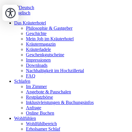
Deutsch
Englisch
Das Kräuterhotel
Philosophie & Gastgeber
Geschichte
Mein Job im Kräuterhotel
Kräutermagazin
Kräuterladele
Geschenkgutscheine
Impressionen
Downloads
Nachhaltigkeit im Hochzillertal
FAQ
Schlafen
Im Zimmer
Angebote & Pauschalen
Restplatzbörse
Inklusivleistungen & Buchungsinfos
Anfrage
Online Buchen
Wohlfühlen
Wohlfühlbereich
Erholsamer Schlaf