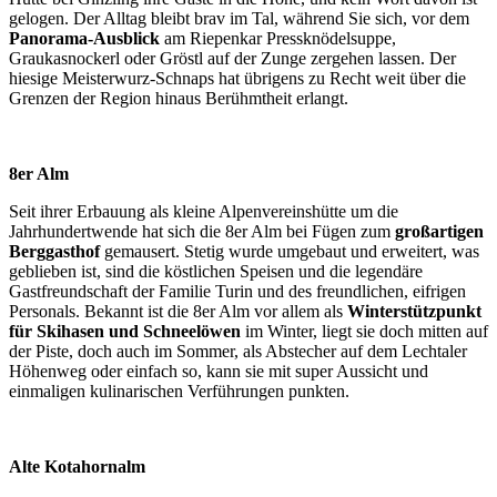
gelogen. Der Alltag bleibt brav im Tal, während Sie sich, vor dem
Panorama-Ausblick
am Riepenkar Pressknödelsuppe,
Graukasnockerl oder Gröstl auf der Zunge zergehen lassen. Der
hiesige Meisterwurz-Schnaps hat übrigens zu Recht weit über die
Grenzen der Region hinaus Berühmtheit erlangt.
8er Alm
Seit ihrer Erbauung als kleine Alpenvereinshütte um die
Jahrhundertwende hat sich die 8er Alm bei Fügen zum
großartigen
Berggasthof
gemausert. Stetig wurde umgebaut und erweitert, was
geblieben ist, sind die köstlichen Speisen und die legendäre
Gastfreundschaft der Familie Turin und des freundlichen, eifrigen
Personals. Bekannt ist die 8er Alm vor allem als
Winterstützpunkt
für Skihasen und Schneelöwen
im Winter, liegt sie doch mitten auf
der Piste, doch auch im Sommer, als Abstecher auf dem Lechtaler
Höhenweg oder einfach so, kann sie mit super Aussicht und
einmaligen kulinarischen Verführungen punkten.
Alte Kotahornalm