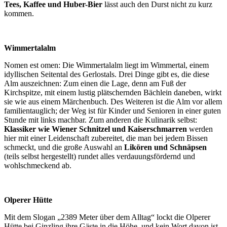
Tees, Kaffee und Huber-Bier
lässt auch den Durst nicht zu kurz
kommen.
Wimmertalalm
Nomen est omen: Die Wimmertalalm liegt im Wimmertal, einem
idyllischen Seitental des Gerlostals. Drei Dinge gibt es, die diese
Alm auszeichnen: Zum einen die Lage, denn am Fuß der
Kirchspitze, mit einem lustig plätschernden Bächlein daneben, wirkt
sie wie aus einem Märchenbuch. Des Weiteren ist die Alm vor allem
familientauglich; der Weg ist für Kinder und Senioren in einer guten
Stunde mit links machbar. Zum anderen die Kulinarik selbst:
Klassiker wie Wiener Schnitzel und Kaiserschmarren
werden
hier mit einer Leidenschaft zubereitet, die man bei jedem Bissen
schmeckt, und die große Auswahl an
Likören und Schnäpsen
(teils selbst hergestellt) rundet alles verdauungsfördernd und
wohlschmeckend ab.
Olperer Hütte
Mit dem Slogan „2389 Meter über dem Alltag“ lockt die Olperer
Hütte bei Ginzling ihre Gäste in die Höhe, und kein Wort davon ist