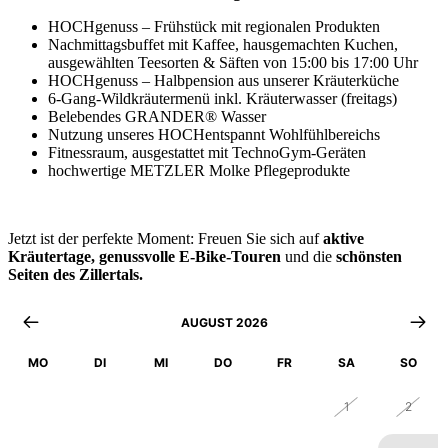
HOCHgenuss – Frühstück mit regionalen Produkten
Nachmittagsbuffet mit Kaffee, hausgemachten Kuchen,
ausgewählten Teesorten & Säften von 15:00 bis 17:00 Uhr
HOCHgenuss – Halbpension aus unserer Kräuterküche
6-Gang-Wildkräutermenü inkl. Kräuterwasser (freitags)
Belebendes GRANDER® Wasser
Nutzung unseres HOCHentspannt Wohlfühlbereichs
Fitnessraum, ausgestattet mit TechnoGym-Geräten
hochwertige METZLER Molke Pflegeprodukte
Jetzt ist der perfekte Moment: Freuen Sie sich auf
aktive
Kräutertage,
genussvolle E-Bike-Touren
und die
schönsten
Seiten des Zillertals.
AUGUST 2026
MO
DI
MI
DO
FR
SA
SO
27
28
29
30
31
1
2