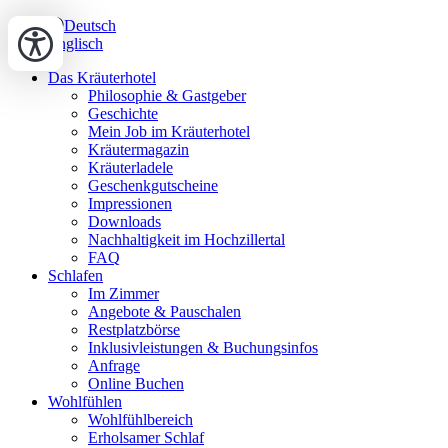
Deutsch
Englisch
Das Kräuterhotel
Philosophie & Gastgeber
Geschichte
Mein Job im Kräuterhotel
Kräutermagazin
Kräuterladele
Geschenkgutscheine
Impressionen
Downloads
Nachhaltigkeit im Hochzillertal
FAQ
Schlafen
Im Zimmer
Angebote & Pauschalen
Restplatzbörse
Inklusivleistungen & Buchungsinfos
Anfrage
Online Buchen
Wohlfühlen
Wohlfühlbereich
Erholsamer Schlaf