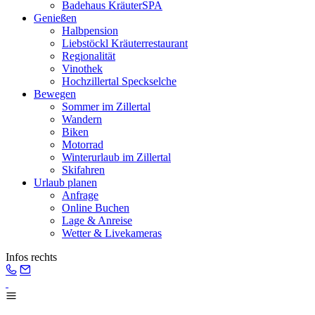
Badehaus KräuterSPA
Genießen
Halbpension
Liebstöckl Kräuterrestaurant
Regionalität
Vinothek
Hochzillertal Speckselche
Bewegen
Sommer im Zillertal
Wandern
Biken
Motorrad
Winterurlaub im Zillertal
Skifahren
Urlaub planen
Anfrage
Online Buchen
Lage & Anreise
Wetter & Livekameras
Infos rechts