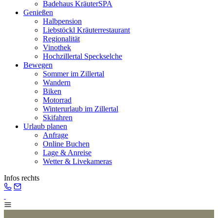
Badehaus KräuterSPA
Genießen
Halbpension
Liebstöckl Kräuterrestaurant
Regionalität
Vinothek
Hochzillertal Speckselche
Bewegen
Sommer im Zillertal
Wandern
Biken
Motorrad
Winterurlaub im Zillertal
Skifahren
Urlaub planen
Anfrage
Online Buchen
Lage & Anreise
Wetter & Livekameras
Infos rechts