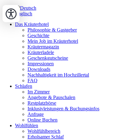
Deutsch
Englisch
Das Kräuterhotel
Philosophie & Gastgeber
Geschichte
Mein Job im Kräuterhotel
Kräutermagazin
Kräuterladele
Geschenkgutscheine
Impressionen
Downloads
Nachhaltigkeit im Hochzillertal
FAQ
Schlafen
Im Zimmer
Angebote & Pauschalen
Restplatzbörse
Inklusivleistungen & Buchungsinfos
Anfrage
Online Buchen
Wohlfühlen
Wohlfühlbereich
Erholsamer Schlaf