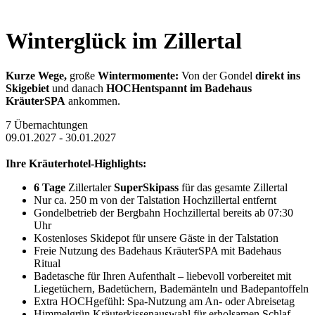
Winterglück im Zillertal
Kurze Wege,
große
Wintermomente:
Von der Gondel
direkt ins
Skigebiet
und danach
HOCHentspannt im Badehaus
KräuterSPA
ankommen.
7 Übernachtungen
09.01.2027 - 30.01.2027
Ihre Kräuterhotel-Highlights:
6 Tage
Zillertaler
SuperSkipass
für das gesamte Zillertal
Nur ca. 250 m von der Talstation Hochzillertal entfernt
Gondelbetrieb der Bergbahn Hochzillertal bereits ab 07:30
Uhr
Kostenloses Skidepot für unsere Gäste in der Talstation
Freie Nutzung des Badehaus KräuterSPA mit Badehaus
Ritual
Badetasche für Ihren Aufenthalt – liebevoll vorbereitet mit
Liegetüchern, Badetüchern, Bademänteln und Badepantoffeln
Extra HOCHgefühl: Spa-Nutzung am An- oder Abreisetag
Himmelgrün Kräuterkissenauswahl für erholsamen Schlaf