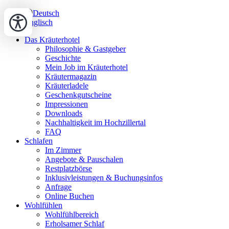
Deutsch
Englisch
Das Kräuterhotel
Philosophie & Gastgeber
Geschichte
Mein Job im Kräuterhotel
Kräutermagazin
Kräuterladele
Geschenkgutscheine
Impressionen
Downloads
Nachhaltigkeit im Hochzillertal
FAQ
Schlafen
Im Zimmer
Angebote & Pauschalen
Restplatzbörse
Inklusivleistungen & Buchungsinfos
Anfrage
Online Buchen
Wohlfühlen
Wohlfühlbereich
Erholsamer Schlaf