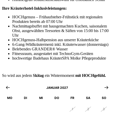
Ihre Kräuterhotel-Inklusivleistungen:
HOCHgenuss – Frühaufsteher-Frühstück mit regionalen
Produkten bereits ab 07:00 Uhr
Nachmittagsbuffet mit hausgemachten Kuchen, saisonalem
Obst, ausgewählten Teesorten & Säften von 15:00 bis 17:00
Uhr
HOCHgenuss-Halbpension aus unserer Kräuterküche
6-Gang-Wildkräutermenü inkl. Kräuterwasser (donnerstags)
Belebendes GRANDER® Wasser
Fitnessraum, ausgestattet mit TechnoGym-Geräten
hochwertige Badehaus KräuterSPA Molke Pflegeprodukte
So wird aus jedem
Skitag
ein Wintermoment
mit HOCHgefühl.
JANUAR 2027
MO
DI
MI
DO
FR
SA
SO
28
29
30
31
1
2
3