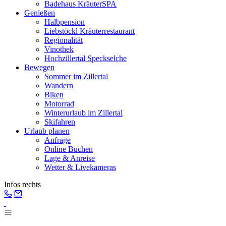
Badehaus KräuterSPA
Genießen
Halbpension
Liebstöckl Kräuterrestaurant
Regionalität
Vinothek
Hochzillertal Speckselche
Bewegen
Sommer im Zillertal
Wandern
Biken
Motorrad
Winterurlaub im Zillertal
Skifahren
Urlaub planen
Anfrage
Online Buchen
Lage & Anreise
Wetter & Livekameras
Infos rechts