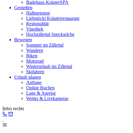
Badehaus KräuterSPA
Genießen
Halbpension
Liebstöckl Kräuterrestaurant
Regionalität
Vinothek
Hochzillertal Speckselche
Bewegen
Sommer im Zillertal
Wandern
Biken
Motorrad
Winterurlaub im Zillertal
Skifahren
Urlaub planen
Anfrage
Online Buchen
Lage & Anreise
Wetter & Livekameras
Infos rechts