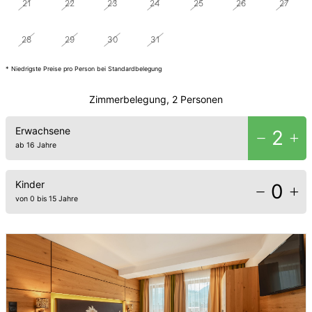
21
22
23
24
25
26
27
28
29
30
31
1
2
3
* Niedrigste Preise pro Person bei Standardbelegung
Zimmerbelegung, 2 Personen
Erwachsene
2
ab 16 Jahre
Kinder
0
von 0 bis 15 Jahre