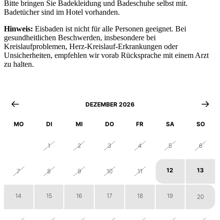
Bitte bringen Sie Badekleidung und Badeschuhe selbst mit.
Badetücher sind im Hotel vorhanden.
Hinweis:
Eisbaden ist nicht für alle Personen geeignet. Bei
gesundheitlichen Beschwerden, insbesondere bei
Kreislaufproblemen, Herz-Kreislauf-Erkrankungen oder
Unsicherheiten, empfehlen wir vorab Rücksprache mit einem Arzt
zu halten.
DEZEMBER 2026
MO
DI
MI
DO
FR
SA
SO
30
1
2
3
4
5
6
12
13
7
8
9
10
11
14
15
16
17
18
19
20