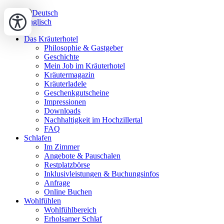
Deutsch
Englisch
Das Kräuterhotel
Philosophie & Gastgeber
Geschichte
Mein Job im Kräuterhotel
Kräutermagazin
Kräuterladele
Geschenkgutscheine
Impressionen
Downloads
Nachhaltigkeit im Hochzillertal
FAQ
Schlafen
Im Zimmer
Angebote & Pauschalen
Restplatzbörse
Inklusivleistungen & Buchungsinfos
Anfrage
Online Buchen
Wohlfühlen
Wohlfühlbereich
Erholsamer Schlaf