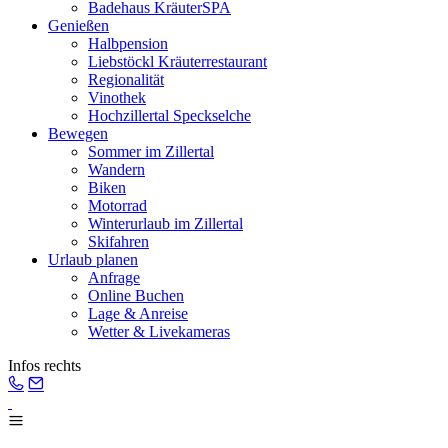
Badehaus KräuterSPA
Genießen
Halbpension
Liebstöckl Kräuterrestaurant
Regionalität
Vinothek
Hochzillertal Speckselche
Bewegen
Sommer im Zillertal
Wandern
Biken
Motorrad
Winterurlaub im Zillertal
Skifahren
Urlaub planen
Anfrage
Online Buchen
Lage & Anreise
Wetter & Livekameras
Infos rechts