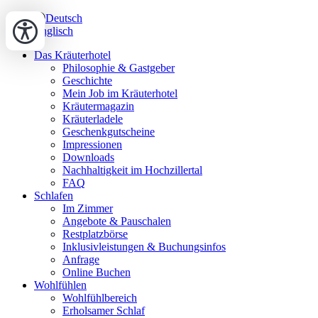
Deutsch
Englisch
Das Kräuterhotel
Philosophie & Gastgeber
Geschichte
Mein Job im Kräuterhotel
Kräutermagazin
Kräuterladele
Geschenkgutscheine
Impressionen
Downloads
Nachhaltigkeit im Hochzillertal
FAQ
Schlafen
Im Zimmer
Angebote & Pauschalen
Restplatzbörse
Inklusivleistungen & Buchungsinfos
Anfrage
Online Buchen
Wohlfühlen
Wohlfühlbereich
Erholsamer Schlaf