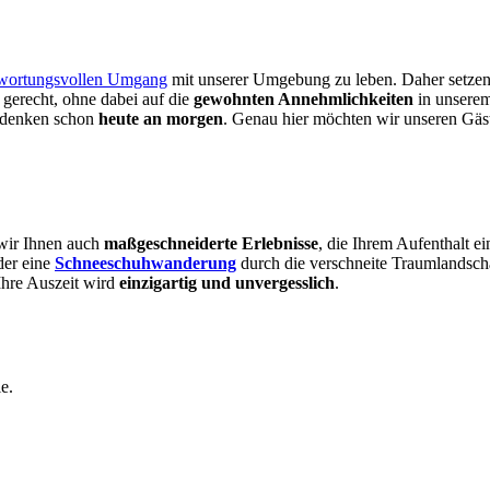
twortungsvollen Umgang
mit unserer Umgebung zu leben. Daher setzen
gerecht, ohne dabei auf die
gewohnten Annehmlichkeiten
in unserem
r denken schon
heute an morgen
. Genau hier möchten wir unseren Gäst
 wir Ihnen auch
maßgeschneiderte Erlebnisse
, die Ihrem Aufenthalt e
der eine
Schneeschuhwanderung
durch die verschneite Traumlandscha
Ihre Auszeit wird
einzigartig und unvergesslich
.
e.