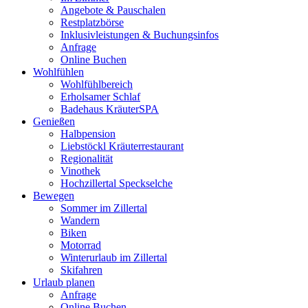
Angebote & Pauschalen
Restplatzbörse
Inklusivleistungen & Buchungsinfos
Anfrage
Online Buchen
Wohlfühlen
Wohlfühlbereich
Erholsamer Schlaf
Badehaus KräuterSPA
Genießen
Halbpension
Liebstöckl Kräuterrestaurant
Regionalität
Vinothek
Hochzillertal Speckselche
Bewegen
Sommer im Zillertal
Wandern
Biken
Motorrad
Winterurlaub im Zillertal
Skifahren
Urlaub planen
Anfrage
Online Buchen