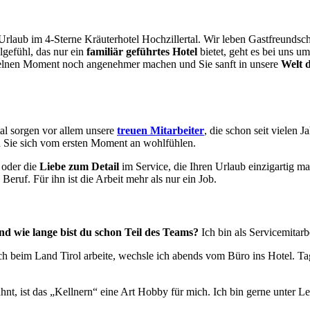
 Urlaub im 4-Sterne Kräuterhotel Hochzillertal. Wir leben Gastfreundsc
gefühl, das nur ein
familiär geführtes Hotel
bietet, geht es bei uns u
nzelnen Moment noch angenehmer machen und Sie sanft in unsere
Welt 
al sorgen vor allem unsere
treuen Mitarbeiter
, die schon seit vielen
Sie sich vom ersten Moment an wohlfühlen.
 oder die
Liebe zum Detail
im Service, die Ihren Urlaub einzigartig m
 Beruf. Für ihn ist die Arbeit mehr als nur ein Job.
und wie lange bist du schon Teil des Teams?
Ich bin als Servicemitar
ch beim Land Tirol arbeite, wechsle ich abends vom Büro ins Hotel. T
nt, ist das „Kellnern“ eine Art Hobby für mich. Ich bin gerne unter L