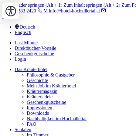
Zum Header springen (
Alt
+ 1)
Zum Inhalt springen (
Alt
+ 2)
Zum Foo
T +43 5283 2420
M info@hotel-hochzillertal.at
Deutsch
Englisch
Last Minute
Direktbucher-Vorteile
Geschenkgutscheine
Login
Das Kräuterhotel
Philosophie & Gastgeber
Geschichte
Mein Job im Kräuterhotel
Kräutermagazin
Kräuterladele
Geschenkgutscheine
Impressionen
Downloads
Nachhaltigkeit im Hochzillertal
FAQ
Schlafen
Im Zimmer