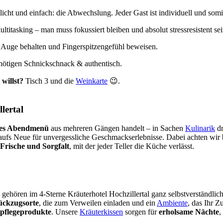
licht und einfach: die Abwechslung. Jeder Gast ist individuell und somit
ltitasking – man muss fokussiert bleiben und absolut stressresistent sei
m Auge behalten und Fingerspitzengefühl beweisen.
nötigen Schnickschnack & authentisch.
 willst?
Tisch 3 und die
Weinkarte
😉.
lertal
les Abendmenü
aus mehreren Gängen handelt – in Sachen
Kulinarik
dr
aufs Neue für unvergessliche Geschmackserlebnisse. Dabei achten wir
Frische und Sorgfalt
, mit der jeder Teller die Küche verlässt.
ören im 4-Sterne Kräuterhotel Hochzillertal ganz selbstverständlich 
ckzugsorte
, die zum Verweilen einladen und ein
Ambiente
, das Ihr 
pflegeprodukte
. Unsere
Kräuterkissen
sorgen für
erholsame Nächte
,