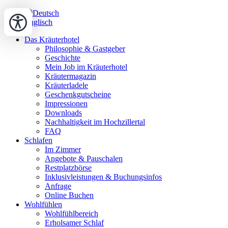
Deutsch
Englisch
Das Kräuterhotel
Philosophie & Gastgeber
Geschichte
Mein Job im Kräuterhotel
Kräutermagazin
Kräuterladele
Geschenkgutscheine
Impressionen
Downloads
Nachhaltigkeit im Hochzillertal
FAQ
Schlafen
Im Zimmer
Angebote & Pauschalen
Restplatzbörse
Inklusivleistungen & Buchungsinfos
Anfrage
Online Buchen
Wohlfühlen
Wohlfühlbereich
Erholsamer Schlaf