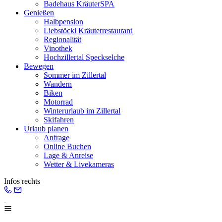
Badehaus KräuterSPA
Genießen
Halbpension
Liebstöckl Kräuterrestaurant
Regionalität
Vinothek
Hochzillertal Speckselche
Bewegen
Sommer im Zillertal
Wandern
Biken
Motorrad
Winterurlaub im Zillertal
Skifahren
Urlaub planen
Anfrage
Online Buchen
Lage & Anreise
Wetter & Livekameras
Infos rechts