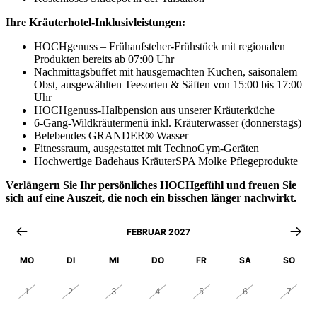
Ihre Kräuterhotel-Inklusivleistungen:
HOCHgenuss – Frühaufsteher-Frühstück mit regionalen
Produkten bereits ab 07:00 Uhr
Nachmittagsbuffet mit hausgemachten Kuchen, saisonalem
Obst, ausgewählten Teesorten & Säften von 15:00 bis 17:00
Uhr
HOCHgenuss-Halbpension aus unserer Kräuterküche
6-Gang-Wildkräutermenü inkl. Kräuterwasser (donnerstags)
Belebendes GRANDER® Wasser
Fitnessraum, ausgestattet mit TechnoGym-Geräten
Hochwertige Badehaus KräuterSPA Molke Pflegeprodukte
Verlängern Sie Ihr persönliches HOCHgefühl und freuen Sie
sich auf eine Auszeit, die noch ein bisschen länger nachwirkt.
FEBRUAR 2027
MO
DI
MI
DO
FR
SA
SO
1
2
3
4
5
6
7