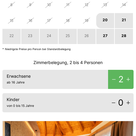
8
9
10
11
12
13
14
20
21
15
16
17
18
19
22
23
24
25
26
27
28
* Niedrigste Preise pro Person bei Standardbelegung
Zimmerbelegung, 2 bis 4 Personen
Erwachsene
2
ab 16 Jahre
Kinder
0
von 0 bis 15 Jahre