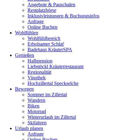
Angebote & Pauschalen
Restplatzbörse
Inklusivleistungen & Buchungsinfos
Anfrage
Online Buchen
Wohlfühlen
Wohlfühlbereich
Erholsamer Schlaf
Badehaus KräuterSPA
Genießen
Halbpension
Liebstöckl Kräuterrestaurant
Regionalität
Vinothek
Hochzillertal Speckselche
Bewegen
Sommer im Zillertal
Wandern
Biken
Motorrad
Winterurlaub im Zillertal
Skifahren
Urlaub planen
Anfrage
Online Buchen