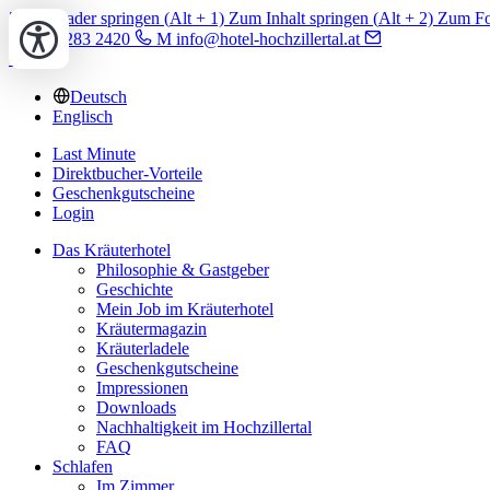
Zum Header springen (
Alt
+ 1)
Zum Inhalt springen (
Alt
+ 2)
Zum Foo
T +43 5283 2420
M info@hotel-hochzillertal.at
Deutsch
Englisch
Last Minute
Direktbucher-Vorteile
Geschenkgutscheine
Login
Das Kräuterhotel
Philosophie & Gastgeber
Geschichte
Mein Job im Kräuterhotel
Kräutermagazin
Kräuterladele
Geschenkgutscheine
Impressionen
Downloads
Nachhaltigkeit im Hochzillertal
FAQ
Schlafen
Im Zimmer