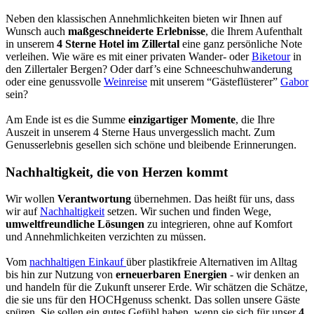
Neben den klassischen Annehmlichkeiten bieten wir Ihnen auf
Wunsch auch
maßgeschneiderte Erlebnisse
, die Ihrem Aufenthalt
in unserem
4 Sterne Hotel im Zillertal
eine ganz persönliche Note
verleihen. Wie wäre es mit einer privaten Wander- oder
Biketour
in
den Zillertaler Bergen? Oder darf’s eine Schneeschuhwanderung
oder eine genussvolle
Weinreise
mit unserem “Gästeflüsterer”
Gabor
sein?
Am Ende ist es die Summe
einzigartiger Momente
, die Ihre
Auszeit in unserem 4 Sterne Haus unvergesslich macht. Zum
Genusserlebnis gesellen sich schöne und bleibende Erinnerungen.
Nachhaltigkeit, die von Herzen kommt
Wir wollen
Verantwortung
übernehmen. Das heißt für uns, dass
wir auf
Nachhaltigkeit
setzen. Wir suchen und finden Wege,
umweltfreundliche Lösungen
zu integrieren, ohne auf Komfort
und Annehmlichkeiten verzichten zu müssen.
Vom
nachhaltigen Einkauf
über plastikfreie Alternativen im Alltag
bis hin zur Nutzung von
erneuerbaren Energien
- wir denken an
und handeln für die Zukunft unserer Erde. Wir schätzen die Schätze,
die sie uns für den HOCHgenuss schenkt. Das sollen unsere Gäste
spüren. Sie sollen ein gutes Gefühl haben, wenn sie sich für unser
4