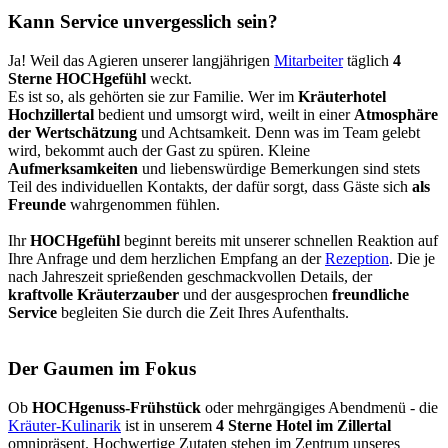
Kann Service unvergesslich sein?
Ja! Weil das Agieren unserer langjährigen
Mitarbeiter
täglich
4
Sterne HOCHgefühl
weckt.
Es ist so, als gehörten sie zur Familie. Wer im
Kräuterhotel
Hochzillertal
bedient und umsorgt wird, weilt in einer
Atmosphäre
der Wertschätzung
und Achtsamkeit. Denn was im Team gelebt
wird, bekommt auch der Gast zu spüren. Kleine
Aufmerksamkeiten
und liebenswürdige Bemerkungen sind stets
Teil des individuellen Kontakts, der dafür sorgt, dass Gäste sich
als
Freunde
wahrgenommen fühlen.
Ihr
HOCHgefühl
beginnt bereits mit unserer schnellen Reaktion auf
Ihre Anfrage und dem herzlichen Empfang an der
Rezeption
. Die je
nach Jahreszeit sprießenden geschmackvollen Details, der
kraftvolle Kräuterzauber
und der ausgesprochen
freundliche
Service
begleiten Sie durch die Zeit Ihres Aufenthalts.
Der Gaumen im Fokus
Ob
HOCHgenuss-Frühstück
oder mehrgängiges Abendmenü - die
Kräuter-Kulinarik
ist in unserem
4 Sterne Hotel im Zillertal
omnipräsent. Hochwertige Zutaten stehen im Zentrum unseres