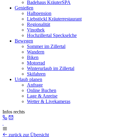
Badehaus KräuterSPA
Genießen
Halbpension
Liebstöckl Kräuterrestaurant
Regionalität
Vinothek
Hochzillertal Speckselche
Bewegen
Sommer im Zillertal
Wandern
Biken
Motorrad
Winterurlaub im Zillertal
Skifahren
Urlaub planen
Anfrage
Online Buchen
Lage & Anreise
Wetter & Livekameras
Infos rechts
zurück zur Übersicht