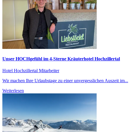
Unser HOCHgefühl im 4-Sterne Kräuterhotel Hochzillertal
Hotel Hochzillertal
Mitarbeiter
Wir machen Ihre Urlaubstage zu einer unvergesslichen Auszeit im...
Weiterlesen