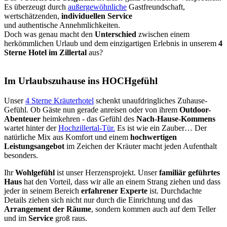
Es überzeugt durch
außergewöhnliche
Gastfreundschaft,
wertschätzenden,
individuellen Service
und authentische Annehmlichkeiten.
Doch was genau macht den
Unterschied
zwischen einem
herkömmlichen Urlaub und dem einzigartigen Erlebnis in unserem
4
Sterne Hotel im Zillertal
aus?
Im Urlaubszuhause ins HOCHgefühl
Unser
4 Sterne Kräuterhotel
schenkt unaufdringliches Zuhause-
Gefühl. Ob Gäste nun gerade anreisen oder von ihrem
Outdoor-
Abenteuer
heimkehren - das Gefühl des
Nach-Hause-Kommens
wartet hinter der
Hochzillertal-Tür.
Es ist wie ein Zauber… Der
natürliche Mix aus Komfort und einem
hochwertigen
Leistungsangebot
im Zeichen der Kräuter macht jeden Aufenthalt
besonders.
Ihr
Wohlgefühl
ist unser Herzensprojekt. Unser
familiär geführtes
Haus
hat den Vorteil, dass wir alle an einem Strang ziehen und dass
jeder in seinem Bereich
erfahrener Experte
ist. Durchdachte
Details ziehen sich nicht nur durch die Einrichtung und das
Arrangement der Räume
, sondern kommen auch auf dem Teller
und im
Service
groß raus.