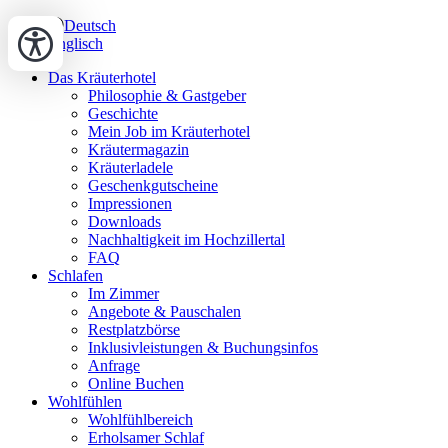
Deutsch
Englisch
Das Kräuterhotel
Philosophie & Gastgeber
Geschichte
Mein Job im Kräuterhotel
Kräutermagazin
Kräuterladele
Geschenkgutscheine
Impressionen
Downloads
Nachhaltigkeit im Hochzillertal
FAQ
Schlafen
Im Zimmer
Angebote & Pauschalen
Restplatzbörse
Inklusivleistungen & Buchungsinfos
Anfrage
Online Buchen
Wohlfühlen
Wohlfühlbereich
Erholsamer Schlaf