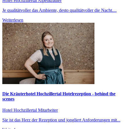
Hotel Hochzillertal
Alpenkräuter
Je qualitätvoller das Ambiente, desto qualitätvoller die Nacht....
Weiterlesen
Die Kräuterhotel Hochzillertal Hotelrezeption - behind the
scenes
Hotel Hochzillertal
Mitarbeiter
Sie ist das Herz der Rezeption und jongliert Anforderungen mit...