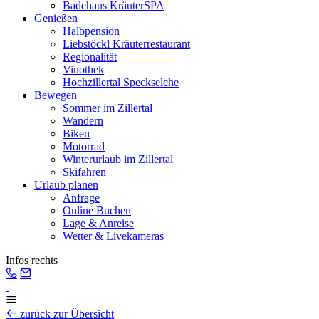
Badehaus KräuterSPA
Genießen
Halbpension
Liebstöckl Kräuterrestaurant
Regionalität
Vinothek
Hochzillertal Speckselche
Bewegen
Sommer im Zillertal
Wandern
Biken
Motorrad
Winterurlaub im Zillertal
Skifahren
Urlaub planen
Anfrage
Online Buchen
Lage & Anreise
Wetter & Livekameras
Infos rechts
zurück zur Übersicht