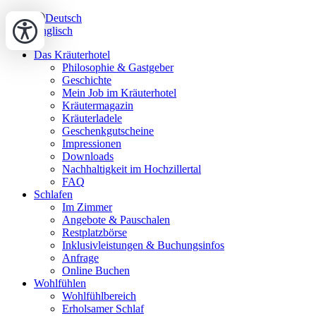
Deutsch
Englisch
Das Kräuterhotel
Philosophie & Gastgeber
Geschichte
Mein Job im Kräuterhotel
Kräutermagazin
Kräuterladele
Geschenkgutscheine
Impressionen
Downloads
Nachhaltigkeit im Hochzillertal
FAQ
Schlafen
Im Zimmer
Angebote & Pauschalen
Restplatzbörse
Inklusivleistungen & Buchungsinfos
Anfrage
Online Buchen
Wohlfühlen
Wohlfühlbereich
Erholsamer Schlaf