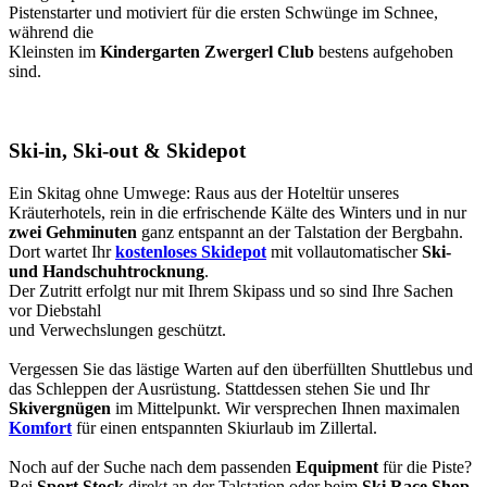
Pistenstarter und motiviert für die ersten Schwünge im Schnee,
während die
Kleinsten im
Kindergarten Zwergerl Club
bestens aufgehoben
sind.
Ski-in, Ski-out & Skidepot
Ein Skitag ohne Umwege: Raus aus der Hoteltür unseres
Kräuterhotels, rein in die erfrischende Kälte des Winters und in nur
zwei Gehminuten
ganz entspannt an der Talstation der Bergbahn.
Dort wartet Ihr
kostenloses Skidepot
mit vollautomatischer
Ski-
und Handschuhtrocknung
.
Der Zutritt erfolgt nur mit Ihrem Skipass und so sind Ihre Sachen
vor Diebstahl
und Verwechslungen geschützt.
Vergessen Sie das lästige Warten auf den überfüllten Shuttlebus und
das Schleppen der Ausrüstung. Stattdessen stehen Sie und Ihr
Skivergnügen
im Mittelpunkt. Wir versprechen Ihnen maximalen
Komfort
für einen entspannten Skiurlaub im Zillertal.
Noch auf der Suche nach dem passenden
Equipment
für die Piste?
Bei
Sport Stock
direkt an der Talstation oder beim
Ski Race Shop