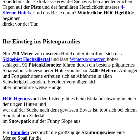
Skierlebnis der Extraklasse erwartet Sie zwischen abenteuerlichen
Tagen auf der
Piste
und der familiären Herzlichkeit unseres
4-
Sterne Hotels
. Und das Beste daran?
Winterliche HOCHgefühle
beginnen
direkt vor der Tür.
Ihr Einstieg ins Pistenparadies
Nur
250 Meter
von unserem Hotel entfernt eröffnet sich das
Skigebiet Hochzillertal
und lässt
Wintersportherzen
höher
schlagen.
91 Pistenkilometer
führen durch ein bestens präpariertes
Skiareal in schneesicherer Höhe von bis zu
2.400 Metern
. Anfänger
und Fortgeschrittene erfreuen sich an Abfahrten in allen
Schwierigkeitsgraden, Freerider vergnügen sich
über unberührte weiße Hänge.
HOCHgenuss
auf den Pisten gibt es beim Einkehrschwung in einer
der urigen Hütten und
wer auf der Suche nach dem gewissen Etwas ist, tobt sich bei einem
Skiurlaub im Zillertal
im
Snowpark
auf der Funny Slope aus.
Für
Familien
verspricht die großzügige
Skiübungswiese
eine
Menge Spaß für die