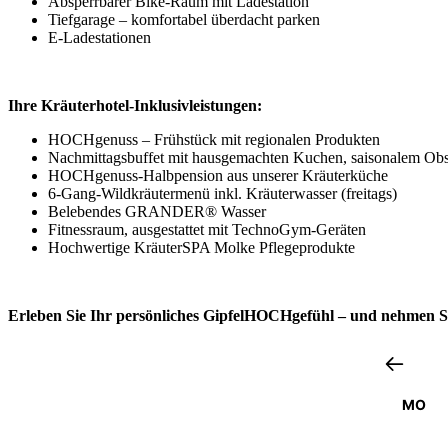
Absperrbarer Bike-Raum mit Ladestation
Tiefgarage – komfortabel überdacht parken
E-Ladestationen
Ihre Kräuterhotel-Inklusivleistungen:
HOCHgenuss – Frühstück mit regionalen Produkten
Nachmittagsbuffet mit hausgemachten Kuchen, saisonalem Obst
HOCHgenuss-Halbpension aus unserer Kräuterküche
6-Gang-Wildkräutermenü inkl. Kräuterwasser (freitags)
Belebendes GRANDER® Wasser
Fitnessraum, ausgestattet mit TechnoGym-Geräten
Hochwertige KräuterSPA Molke Pflegeprodukte
Erleben Sie Ihr persönliches GipfelHOCHgefühl – und nehmen S
MO