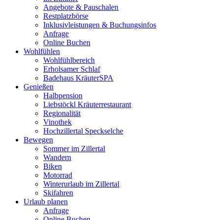
Angebote & Pauschalen
Restplatzbörse
Inklusivleistungen & Buchungsinfos
Anfrage
Online Buchen
Wohlfühlen
Wohlfühlbereich
Erholsamer Schlaf
Badehaus KräuterSPA
Genießen
Halbpension
Liebstöckl Kräuterrestaurant
Regionalität
Vinothek
Hochzillertal Speckselche
Bewegen
Sommer im Zillertal
Wandern
Biken
Motorrad
Winterurlaub im Zillertal
Skifahren
Urlaub planen
Anfrage
Online Buchen