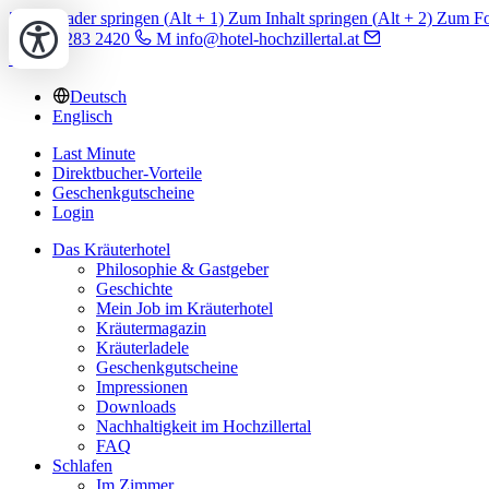
Zum Header springen (
Alt
+ 1)
Zum Inhalt springen (
Alt
+ 2)
Zum Foo
T +43 5283 2420
M info@hotel-hochzillertal.at
Deutsch
Englisch
Last Minute
Direktbucher-Vorteile
Geschenkgutscheine
Login
Das Kräuterhotel
Philosophie & Gastgeber
Geschichte
Mein Job im Kräuterhotel
Kräutermagazin
Kräuterladele
Geschenkgutscheine
Impressionen
Downloads
Nachhaltigkeit im Hochzillertal
FAQ
Schlafen
Im Zimmer