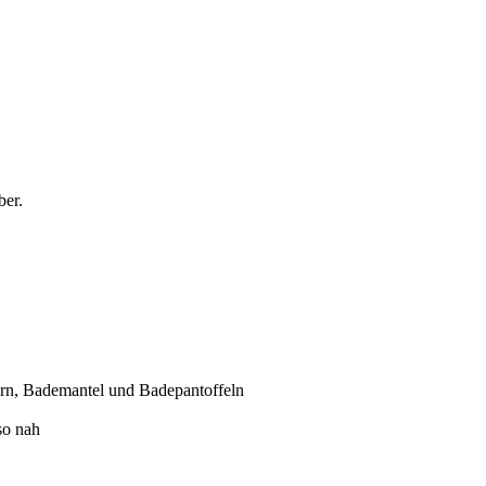
ber.
ern, Bademantel und Badepantoffeln
so nah