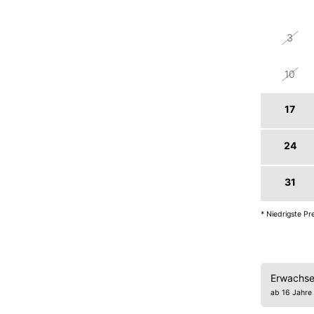
26
3
10
17
24
31
* Niedrigste P
Erwachs
ab 16 Jahre