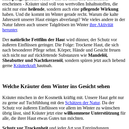
erscheinen - Kräuter sind voll von wertvollen Inhaltsstoffen, die
nicht nur eine
heilende
, sondern auch eine
pflegende Wirkung
haben. Und die kommt im Winter gerade recht. Warum die kalte
Jahreszeit unserer Haut einiges abverlangt? Wie vieles andere in der
Natur fahren auch unsere Talgdrüsen im Winter
ihre Aktivität
herunter
.
Der
natürliche Fettfilm der Hau
t wird dünner, der Schutz vor
äußeren Einflüssen geringer. Die Folge: Trockene Haut, die sich
nach besonderer Pflege sehnt. Körper, Hände und Gesicht freuen
sich nicht nur auf rückfettende Substanzen wie
Mandelöl,
Sheabutter und Nachtkerzenöl
, sondern spüren jetzt auch liebend
gerne
Kräuterkraft
hautnah.
Welche Kräuter dem Winter ins Gesicht sehen
Kräuter mischen in der Kosmetik kräftig mit. Unsere Haut geht nur
zu gerne auf Tuchfühlung mit den
Schätzen der Natur
. Da der
Schutz vor äußeren Einflüssen vor allem im Winter zu wünschen
übrig lässt, sind Kräuter jetzt eine
willkommene Unterstützung
für
alle, die ihrer Haut etwas Gutes tun möchten.
Schutz vor Trockenheit
und jeder Art von Entzündungen