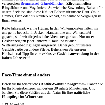
versprechen
Brennnessel
,
Gänseblümchen
,
Zitronenmelisse
,
Ringelblume
und Vogelmiere. So wie liebe Zuwendung Balsam für
unsere Seele ist, sind diese Kräuter Balsam für unsere Haut. Ob in
Cremes, Ölen oder als Kräuter-Teebad, das hautnahe Vergnügen ist
Ihnen gewiss.
Kalte Jahreszeit, warme Hüllen. In den Wintermonaten halten wir
uns gerne bedeckt. In Jacken, Handschuhe und Winterstiefel
gepackt, sind wir für jedes kalte Abenteuer gerüstet. Nur unser
Gesicht
zeigt zu jeder Jahreszeit Haut und ist allen
Witterungsbedingungen
ausgesetzt. Daher gebührt unserer
Gesichtspartie besondere Pflege. Beherzigen Sie unseren
Hochzillertal-Tipp für eine exklusive
Gesichtsanwendung in der
kalten Jahreszeit
!
Face-Time einmal anders
Bereit für Ihr winterliches
Antlitz-Wohlfühlprogramm
? Planen Sie
für Ihr Pflegeabenteuer mindestens 30 ruhige Minuten ein. Und
bereiten Sie diese Schätze aus der Natur für Ihre
natürliche
Hautpflege im Winter
vor:
1 EL Mandelöl