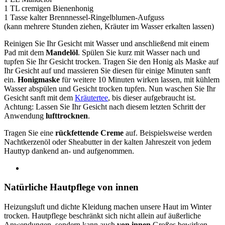
1 TL cremigen Bienenhonig
1 Tasse kalter Brennnessel-Ringelblumen-Aufguss
(kann mehrere Stunden ziehen, Kräuter im Wasser erkalten lassen)
Reinigen Sie Ihr Gesicht mit Wasser und anschließend mit einem
Pad mit dem
Mandelöl
. Spülen Sie kurz mit Wasser nach und
tupfen Sie Ihr Gesicht trocken. Tragen Sie den Honig als Maske auf
Ihr Gesicht auf und massieren Sie diesen für einige Minuten sanft
ein.
Honigmaske
für weitere 10 Minuten wirken lassen, mit kühlem
Wasser abspülen und Gesicht trocken tupfen. Nun waschen Sie Ihr
Gesicht sanft mit dem
Kräutertee
, bis dieser aufgebraucht ist.
Achtung: Lassen Sie Ihr Gesicht nach diesem letzten Schritt der
Anwendung
lufttrocknen
.
Tragen Sie eine
rückfettende Creme
auf. Beispielsweise werden
Nachtkerzenöl oder Sheabutter in der kalten Jahreszeit von jedem
Hauttyp dankend an- und aufgenommen.
Natürliche Hautpflege von innen
Heizungsluft und dichte Kleidung machen unsere Haut im Winter
trocken. Hautpflege beschränkt sich nicht allein auf äußerliche
Anwendungen, sondern kann auch
von innen
Großes bewirken.