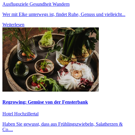
Ausflugsziele
Gesundheit
Wandern
Wer mit Elke unterwegs ist, findet Ruhe, Genuss und vielleicht...
Weiterlesen
Regrowing: Gemüse von der Fensterbank
Hotel Hochzillertal
Haben Sie gewusst, dass aus Frühlingszwiebeln, Salatherzen &
Co....