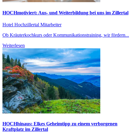
HOCHmotiviert: Aus- und Weiterbildung bei uns im Zillertal
Hotel Hochzillertal
Mitarbeiter
Ob Kräuterkochkurs oder Kommunikationstraining, wir fördern...
Weiterlesen
HOCHhinaus: Elkes Geheimtipp zu einem verborgenen
Kraftplatz im Zillertal