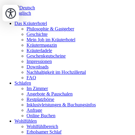
Deutsch
Englisch
Das Kräuterhotel
Philosophie & Gastgeber
Geschichte
Mein Job im Kräuterhotel
Kräutermagazin
Kräuterladele
Geschenkgutscheine
Impressionen
Downloads
Nachhaltigkeit im Hochzillertal
FAQ
Schlafen
Im Zimmer
Angebote & Pauschalen
Restplatzbörse
Inklusivleistungen & Buchungsinfos
Anfrage
Online Buchen
Wohlfühlen
Wohlfühlbereich
Erholsamer Schlaf