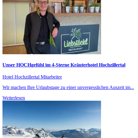
Unser HOCHgefühl im 4-Sterne Kräuterhotel Hochzillertal
Hotel Hochzillertal
Mitarbeiter
Wir machen Ihre Urlaubstage zu einer unvergesslichen Auszeit im...
Weiterlesen