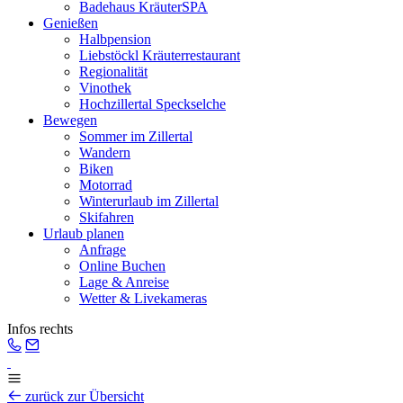
Badehaus KräuterSPA
Genießen
Halbpension
Liebstöckl Kräuterrestaurant
Regionalität
Vinothek
Hochzillertal Speckselche
Bewegen
Sommer im Zillertal
Wandern
Biken
Motorrad
Winterurlaub im Zillertal
Skifahren
Urlaub planen
Anfrage
Online Buchen
Lage & Anreise
Wetter & Livekameras
Infos rechts
zurück zur Übersicht