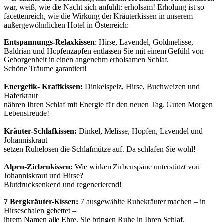
war, weiß, wie die Nacht sich anfühlt: erholsam! Erholung ist so
facettenreich, wie die Wirkung der Kräuterkissen in unserem
außergewöhnlichen Hotel in Österreich:
Entspannungs-Relaxkissen
: Hirse, Lavendel, Goldmelisse,
Baldrian und Hopfenzapfen entlassen Sie mit einem Gefühl von
Geborgenheit in einen angenehm erholsamen Schlaf.
Schöne Träume garantiert!
Energetik- Kraftkissen:
Dinkelspelz, Hirse, Buchweizen und
Haferkraut
nähren Ihren Schlaf mit Energie für den neuen Tag. Guten Morgen
Lebensfreude!
Kräuter-Schlafkissen:
Dinkel, Melisse, Hopfen, Lavendel und
Johanniskraut
setzen Ruhelosen die Schlafmütze auf. Da schlafen Sie wohl!
Alpen-Zirbenkissen:
Wie wirken Zirbenspäne unterstützt von
Johanniskraut und Hirse?
Blutdrucksenkend und regenerierend!
7 Bergkräuter-Kissen:
7 ausgewählte Ruhekräuter machen – in
Hirseschalen gebettet –
ihrem Namen alle Ehre. Sie bringen Ruhe in Ihren Schlaf.