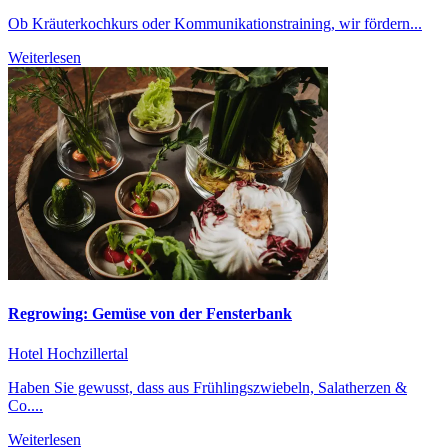
Ob Kräuterkochkurs oder Kommunikationstraining, wir fördern...
Weiterlesen
Regrowing: Gemüse von der Fensterbank
Hotel Hochzillertal
Haben Sie gewusst, dass aus Frühlingszwiebeln, Salatherzen &
Co....
Weiterlesen