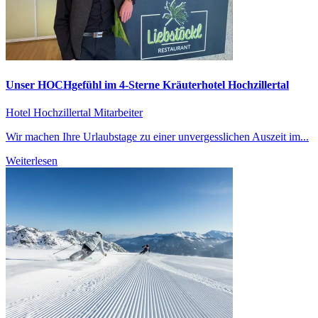
Unser HOCHgefühl im 4-Sterne Kräuterhotel Hochzillertal
Hotel Hochzillertal
Mitarbeiter
Wir machen Ihre Urlaubstage zu einer unvergesslichen Auszeit im...
Weiterlesen