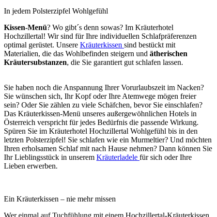
In jedem Polsterzipfel Wohlgefühl
Kissen-Menü
? Wo gibt´s denn sowas? Im Kräuterhotel
Hochzillertal! Wir sind für Ihre individuellen Schlafpräferenzen
optimal gerüstet. Unsere
Kräuterkissen
sind bestückt mit
Materialien, die das Wohlbefinden steigern und
ätherischen
Kräutersubstanzen
, die Sie garantiert gut schlafen lassen.
Sie haben noch die Anspannung Ihrer Vorurlaubszeit im Nacken?
Sie wünschen sich, Ihr Kopf oder Ihre Atemwege mögen freier
sein? Oder Sie zählen zu viele Schäfchen, bevor Sie einschlafen?
Das Kräuterkissen-Menü unseres außergewöhnlichen Hotels in
Österreich verspricht für jedes Bedürfnis die passende Wirkung.
Spüren Sie im Kräuterhotel Hochzillertal Wohlgefühl bis in den
letzten Polsterzipfel! Sie schlafen wie ein Murmeltier? Und möchten
Ihren erholsamen Schlaf mit nach Hause nehmen? Dann können Sie
Ihr Lieblingsstück in unserem
Kräuterladele
für sich oder Ihre
Lieben erwerben.
Ein Kräuterkissen – nie mehr missen
Wer einmal auf Tuchfühlung mit einem Hochzillertal-Kräuterkissen