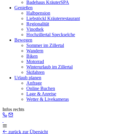
Badehaus KräuterSPA
Genießen
Halbpension
Liebstöckl Kräuterrestaurant
Regionalität
Vinothek
Hochzillertal Speckselche
Bewegen
Sommer im Zillertal
Wandern
Biken
Motorrad
Winterurlaub im Zillertal
Skifahren
Urlaub planen
Anfrage
Online Buchen
Lage & Anreise
Wetter & Livekameras
Infos rechts
zurück zur Übersicht