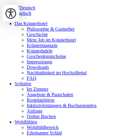
Deutsch
Englisch
Das Kräuterhotel
Philosophie & Gastgeber
Geschichte
Mein Job im Kräuterhotel
Kräutermagazin
Kräuterladele
Geschenkgutscheine
Impressionen
Downloads
Nachhaltigkeit im Hochzillertal
FAQ
Schlafen
Im Zimmer
Angebote & Pauschalen
Restplatzbörse
Inklusivleistungen & Buchungsinfos
Anfrage
Online Buchen
Wohlfühlen
Wohlfühlbereich
Erholsamer Schlaf