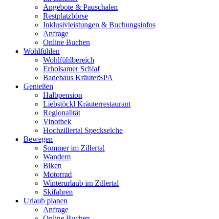
Angebote & Pauschalen
Restplatzbörse
Inklusivleistungen & Buchungsinfos
Anfrage
Online Buchen
Wohlfühlen
Wohlfühlbereich
Erholsamer Schlaf
Badehaus KräuterSPA
Genießen
Halbpension
Liebstöckl Kräuterrestaurant
Regionalität
Vinothek
Hochzillertal Speckselche
Bewegen
Sommer im Zillertal
Wandern
Biken
Motorrad
Winterurlaub im Zillertal
Skifahren
Urlaub planen
Anfrage
Online Buchen