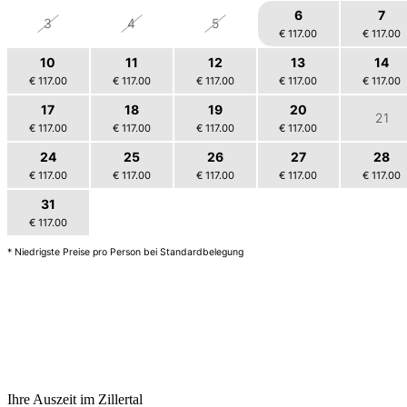
6
7
3
4
5
€ 117.00
€ 117.00
10
11
12
13
14
€ 117.00
€ 117.00
€ 117.00
€ 117.00
€ 117.00
17
18
19
20
21
€ 117.00
€ 117.00
€ 117.00
€ 117.00
24
25
26
27
28
€ 117.00
€ 117.00
€ 117.00
€ 117.00
€ 117.00
31
2
1
3
4
€ 117.00
€ 117.00
* Niedrigste Preise pro Person bei Standardbelegung
Ihre Auszeit im Zillertal