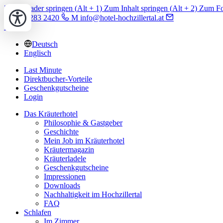
Zum Header springen (
Alt
+ 1)
Zum Inhalt springen (
Alt
+ 2)
Zum Foo
T +43 5283 2420
M info@hotel-hochzillertal.at
Deutsch
Englisch
Last Minute
Direktbucher-Vorteile
Geschenkgutscheine
Login
Das Kräuterhotel
Philosophie & Gastgeber
Geschichte
Mein Job im Kräuterhotel
Kräutermagazin
Kräuterladele
Geschenkgutscheine
Impressionen
Downloads
Nachhaltigkeit im Hochzillertal
FAQ
Schlafen
Im Zimmer