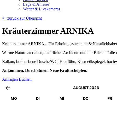
Lage & Anreise
Wetter & Livekameras
zurück zur Übersicht
Kräuterzimmer ARNIKA
Kräuterzimmer ARNIKA – Für Erholungssuchende & Naturliebhabe
Warme Naturmaterialien, natürliches Ambiente und der Blick auf die 
Balkon, bodenebene Dusche/WC, Haarföhn, Kosmetikspiegel, hochwe
Ankommen. Durchatmen. Neue Kraft schöpfen.
Anfragen
Buchen
AUGUST 2026
MO
DI
MI
DO
FR
27
28
29
30
31