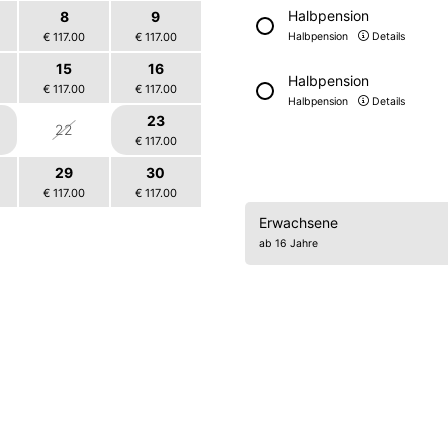
Halbpension
8
9
€ 117.00
€ 117.00
Halbpension
Details
15
16
Halbpension
€ 117.00
€ 117.00
Halbpension
Details
23
22
€ 117.00
29
30
€ 117.00
€ 117.00
Erwachsene
5
6
ab 16 Jahre