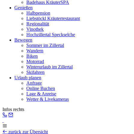
Badehaus KräuterSPA
Genießen
Halbpension
Liebstöckl Kräuterrestaurant
Regionalität
Vinothek
Hochzillertal Speckselche
Bewegen
Sommer im Zillertal
Wandern
Biken
Motorrad
Winterurlaub im Zillertal
Skifahren
Urlaub planen
Anfrage
Online Buchen
Lage & Anreise
Wetter & Livekameras
Infos rechts
zurück zur Übersicht