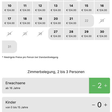
10
11
12
13
14
15
16
€ 124.00
€ 124.00
€ 124.00
€ 124.00
€ 124.00
€ 124.00
€ 124.00
17
18
19
20
21
22
23
€ 124.00
€ 124.00
€ 124.00
€ 124.00
€ 124.00
27
28
29
30
24
25
26
€ 124.00
€ 124.00
€ 124.00
€ 124.00
31
1
2
3
4
5
6
* Niedrigste Preise pro Person bei Standardbelegung
Zimmerbelegung, 2 bis 3 Personen
Erwachsene
2
ab 16 Jahre
Kinder
0
von 0 bis 15 Jahre