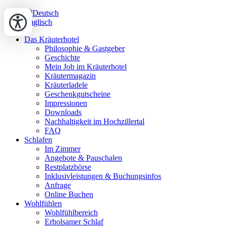
Deutsch
Englisch
Das Kräuterhotel
Philosophie & Gastgeber
Geschichte
Mein Job im Kräuterhotel
Kräutermagazin
Kräuterladele
Geschenkgutscheine
Impressionen
Downloads
Nachhaltigkeit im Hochzillertal
FAQ
Schlafen
Im Zimmer
Angebote & Pauschalen
Restplatzbörse
Inklusivleistungen & Buchungsinfos
Anfrage
Online Buchen
Wohlfühlen
Wohlfühlbereich
Erholsamer Schlaf