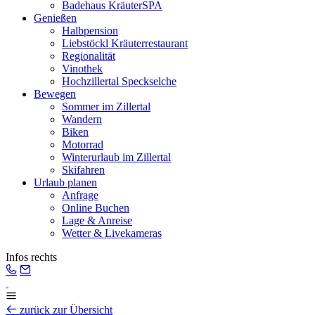
Badehaus KräuterSPA
Genießen
Halbpension
Liebstöckl Kräuterrestaurant
Regionalität
Vinothek
Hochzillertal Speckselche
Bewegen
Sommer im Zillertal
Wandern
Biken
Motorrad
Winterurlaub im Zillertal
Skifahren
Urlaub planen
Anfrage
Online Buchen
Lage & Anreise
Wetter & Livekameras
Infos rechts
zurück zur Übersicht