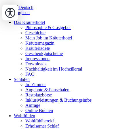
Deutsch
Englisch
Das Kräuterhotel
Philosophie & Gastgeber
Geschichte
Mein Job im Kräuterhotel
Kräutermagazin
Kräuterladele
Geschenkgutscheine
Impressionen
Downloads
Nachhaltigkeit im Hochzillertal
FAQ
Schlafen
Im Zimmer
Angebote & Pauschalen
Restplatzbörse
Inklusivleistungen & Buchungsinfos
Anfrage
Online Buchen
Wohlfühlen
Wohlfühlbereich
Erholsamer Schlaf