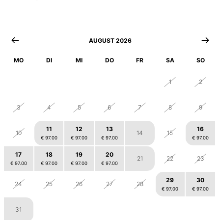
AUGUST 2026
MO
DI
MI
DO
FR
SA
SO
27
28
29
30
31
1
2
3
4
5
6
7
8
9
11
12
13
16
10
14
15
€ 97.00
€ 97.00
€ 97.00
€ 97.00
17
18
19
20
21
22
23
€ 97.00
€ 97.00
€ 97.00
€ 97.00
29
30
24
25
26
27
28
€ 97.00
€ 97.00
31
1
2
3
4
5
6