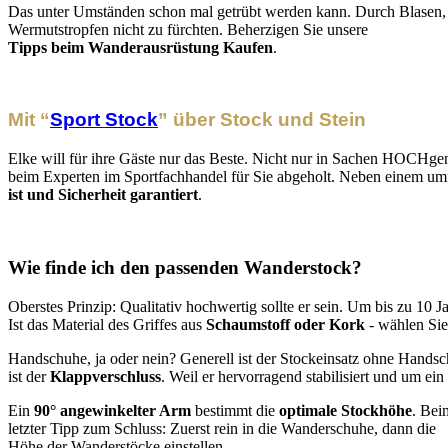
Das unter Umständen schon mal getrübt werden kann. Durch Blasen, s
Wermutstropfen nicht zu fürchten. Beherzigen Sie unsere
Tipps beim Wanderausrüstung Kaufen
.
Mit “
Sport Stock
” über Stock und Stein
Elke will für ihre Gäste nur das Beste. Nicht nur in Sachen HOCHgenu
beim Experten im Sportfachhandel für Sie abgeholt. Neben einem umf
ist und Sicherheit garantiert
.
Wie finde ich den passenden Wanderstock?
Oberstes Prinzip: Qualitativ hochwertig sollte er sein. Um bis zu 10 
Ist das Material des Griffes aus
Schaumstoff oder Kork
- wählen Sie
Handschuhe, ja oder nein? Generell ist der Stockeinsatz ohne Hands
ist der
Klappverschluss
. Weil er hervorragend stabilisiert und um ein
Ein
90° angewinkelter Arm
bestimmt die
optimale Stockhöhe
. Bei
letzter Tipp zum Schluss: Zuerst rein in die Wanderschuhe, dann die
Höhe der Wanderstöcke einstellen.