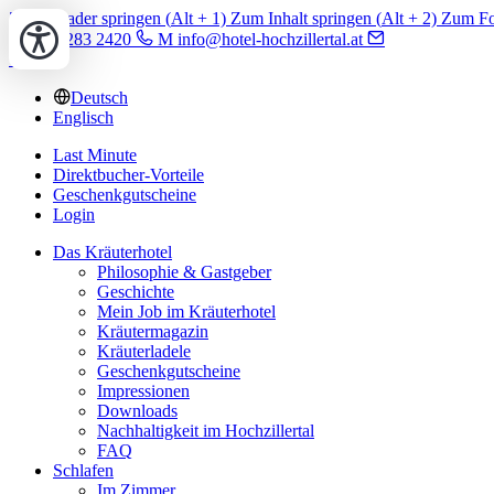
Zum Header springen (
Alt
+ 1)
Zum Inhalt springen (
Alt
+ 2)
Zum Foo
T +43 5283 2420
M info@hotel-hochzillertal.at
Deutsch
Englisch
Last Minute
Direktbucher-Vorteile
Geschenkgutscheine
Login
Das Kräuterhotel
Philosophie & Gastgeber
Geschichte
Mein Job im Kräuterhotel
Kräutermagazin
Kräuterladele
Geschenkgutscheine
Impressionen
Downloads
Nachhaltigkeit im Hochzillertal
FAQ
Schlafen
Im Zimmer