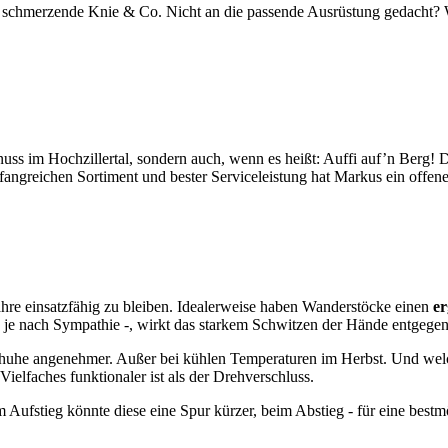
chmerzende Knie & Co. Nicht an die passende Ausrüstung gedacht? Wer
ss im Hochzillertal, sondern auch, wenn es heißt: Auffi auf’n Berg! D
angreichen Sortiment und bester Serviceleistung hat Markus ein offen
Jahre einsatzfähig zu bleiben. Idealerweise haben Wanderstöcke einen
er
 je nach Sympathie -, wirkt das starkem Schwitzen der Hände entgegen
chuhe angenehmer. Außer bei kühlen Temperaturen im Herbst. Und welc
 Vielfaches funktionaler ist als der Drehverschluss.
m Aufstieg könnte diese eine Spur kürzer, beim Abstieg - für eine bestmö