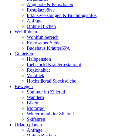
Angebote & Pauschalen
Restplatzbörse
Inklusivleistungen & Buchungsinfos
Anfrage
Online Buchen
Wohlfühlen
Wohlfühlbereich
Erholsamer Schlaf
Badehaus KräuterSPA
Genießen
Halbpension
Liebstöckl Kräuterrestaurant
Regionalität
Vinothek
Hochzillertal Speckselche
Bewegen
Sommer im Zillertal
Wandern
Biken
Motorrad
Winterurlaub im Zillertal
Skifahren
Urlaub planen
Anfrage
Online Buchen