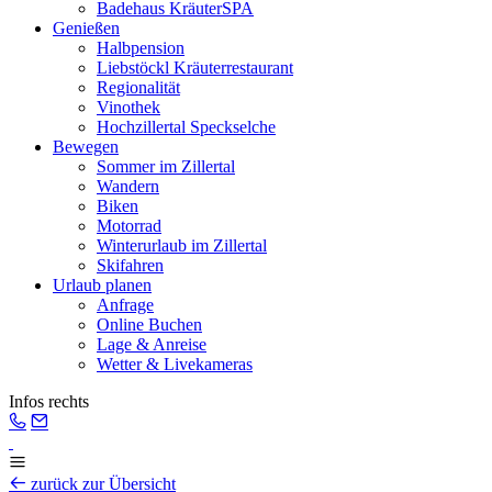
Badehaus KräuterSPA
Genießen
Halbpension
Liebstöckl Kräuterrestaurant
Regionalität
Vinothek
Hochzillertal Speckselche
Bewegen
Sommer im Zillertal
Wandern
Biken
Motorrad
Winterurlaub im Zillertal
Skifahren
Urlaub planen
Anfrage
Online Buchen
Lage & Anreise
Wetter & Livekameras
Infos rechts
zurück zur Übersicht