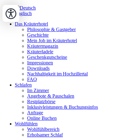
Deutsch
Englisch
Das Kräuterhotel
Philosophie & Gastgeber
Geschichte
Mein Job im Kräuterhotel
Kräutermagazin
Kräuterladele
Geschenkgutscheine
Impressionen
Downloads
Nachhaltigkeit im Hochzillertal
FAQ
Schlafen
Im Zimmer
Angebote & Pauschalen
Restplatzbörse
Inklusivleistungen & Buchungsinfos
Anfrage
Online Buchen
Wohlfühlen
Wohlfühlbereich
Erholsamer Schlaf