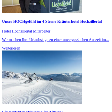
Unser HOCHgefühl im 4-Sterne Kräuterhotel Hochzillertal
Hotel Hochzillertal
Mitarbeiter
Wir machen Ihre Urlaubstage zu einer unvergesslichen Auszeit im...
Weiterlesen