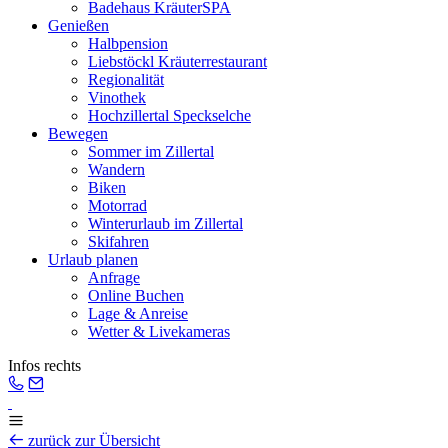
Badehaus KräuterSPA
Genießen
Halbpension
Liebstöckl Kräuterrestaurant
Regionalität
Vinothek
Hochzillertal Speckselche
Bewegen
Sommer im Zillertal
Wandern
Biken
Motorrad
Winterurlaub im Zillertal
Skifahren
Urlaub planen
Anfrage
Online Buchen
Lage & Anreise
Wetter & Livekameras
Infos rechts
zurück zur Übersicht