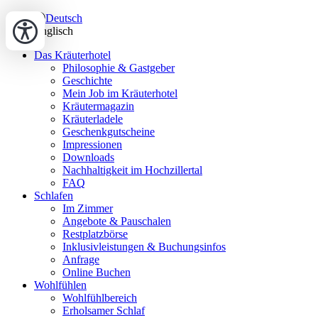
Deutsch
Englisch
Das Kräuterhotel
Philosophie & Gastgeber
Geschichte
Mein Job im Kräuterhotel
Kräutermagazin
Kräuterladele
Geschenkgutscheine
Impressionen
Downloads
Nachhaltigkeit im Hochzillertal
FAQ
Schlafen
Im Zimmer
Angebote & Pauschalen
Restplatzbörse
Inklusivleistungen & Buchungsinfos
Anfrage
Online Buchen
Wohlfühlen
Wohlfühlbereich
Erholsamer Schlaf